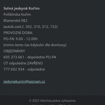
Solná jeskyně Kuřim
Poliklinika Kuřim
Blanenská 982
(autob.zast.č. 302, 310, 312, 152)
PROVOZNÍ DOBA:
PO-PÁ: 9.00 - 12.00h
(mimo tento čas kdykoliv dle domluvy)
OBJEDNÁVKY
605 373 661 - dopoledne PO-PA
ÚT odpoledne ZAVŘENO
777 692 934 - odpoledne
jeskynek
urim@sez
nam.cz
© 2013 Všechna práva vyhrazena.