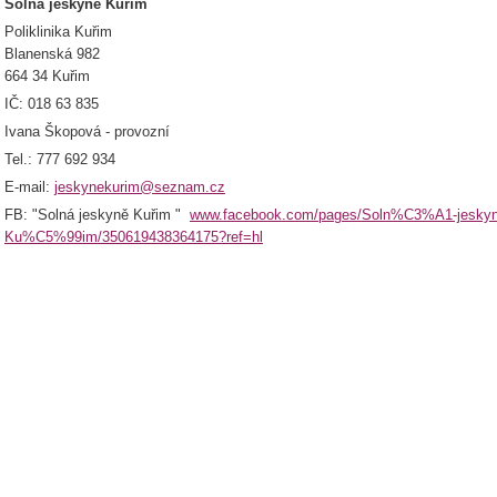
Solná jeskyně Kuřim
Poliklinika Kuřim
Blanenská 982
664 34 Kuřim
IČ: 018 63 835
Ivana Škopová - provozní
Tel.: 777 692 934
E-mail:
jeskynekurim@seznam.cz
FB: "Solná jeskyně Kuřim "
www.facebook.com/pages/Soln%C3%A1-jesk
Ku%C5%99im/350619438364175?ref=hl