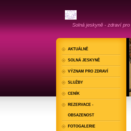
Solná jeskyně - zdraví pro
AKTUÁLNĚ
SOLNÁ JESKYNĚ
VÝZNAM PRO ZDRAVÍ
SLUŽBY
CENÍK
REZERVACE -
OBSAZENOST
FOTOGALERIE