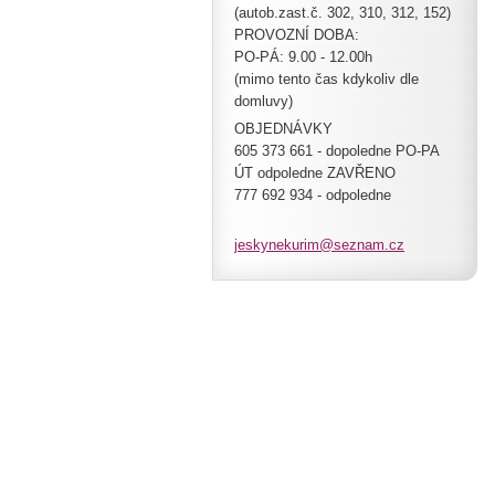
(autob.zast.č. 302, 310, 312, 152)
PROVOZNÍ DOBA:
PO-PÁ: 9.00 - 12.00h
(mimo tento čas kdykoliv dle
domluvy)
OBJEDNÁVKY
605 373 661 - dopoledne PO-PA
ÚT odpoledne ZAVŘENO
777 692 934 - odpoledne
jeskynek
urim@sez
nam.cz