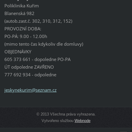
Poliklinika Kuřim
Blanenská 982
(autob.zast.č. 302, 310, 312, 152)
PROVOZNÍ DOBA:
PO-PÁ: 9.00 - 12.00h
(mimo tento čas kdykoliv dle domluvy)
OBJEDNÁVKY
605 373 661 - dopoledne PO-PA
ÚT odpoledne ZAVŘENO
777 692 934 - odpoledne
jeskynek
urim@sez
nam.cz
© 2013 Všechna práva vyhrazena.
Vytvořeno službou
Webnode