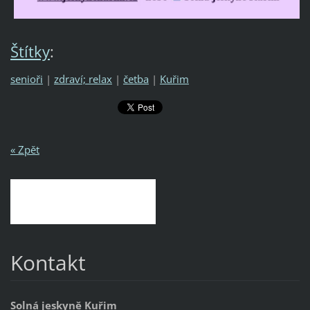
Štítky
:
senioři
|
zdraví; relax
|
četba
|
Kuřim
« Zpět
Kontakt
Solná jeskyně Kuřim