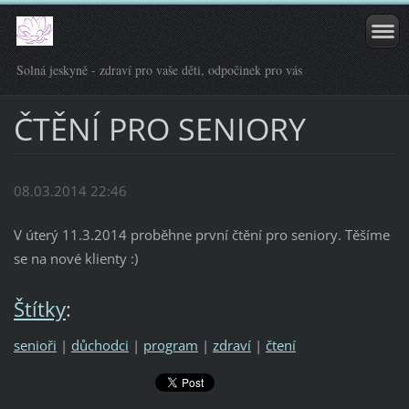
Solná jeskyně - zdraví pro vaše děti, odpočinek pro vás
ČTĚNÍ PRO SENIORY
08.03.2014 22:46
V úterý 11.3.2014 proběhne první čtění pro seniory. Těšíme
se na nové klienty :)
Štítky
:
senioři
|
důchodci
|
program
|
zdraví
|
čtení