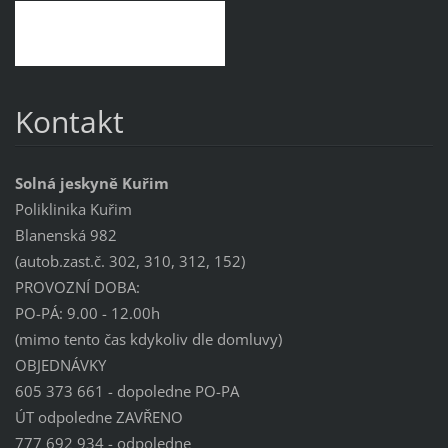
Kontakt
Solná jeskyně Kuřim
Poliklinika Kuřim
Blanenská 982
(autob.zast.č. 302, 310, 312, 152)
PROVOZNÍ DOBA:
PO-PÁ: 9.00 - 12.00h
(mimo tento čas kdykoliv dle domluvy)
OBJEDNÁVKY
605 373 661 - dopoledne PO-PA
ÚT odpoledne ZAVŘENO
777 692 934 - odpoledne