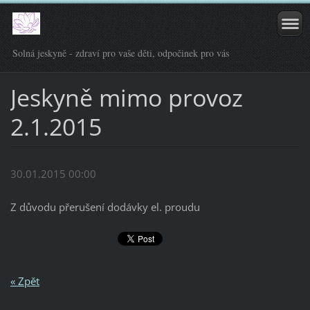
Solná jeskyně - zdraví pro vaše děti, odpočinek pro vás
Jeskyně mimo provoz
2.1.2015
30.01.2015 00:00
Z důvodu přerušení dodávky el. proudu
« Zpět