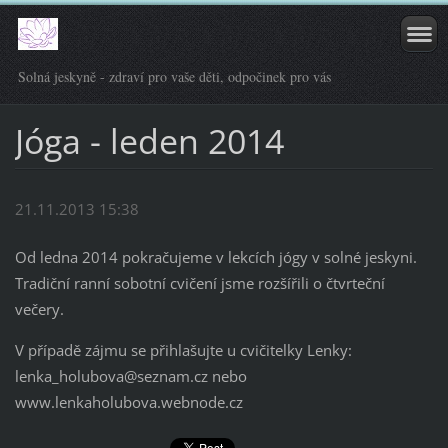
Solná jeskyně - zdraví pro vaše děti, odpočinek pro vás
Jóga - leden 2014
21.11.2013 15:38
Od ledna 2014 pokračujeme v lekcích jógy v solné jeskyni.
Tradiční ranní sobotní cvičení jsme rozšířili o čtvrteční
večery.
V případě zájmu se přihlašujte u cvičitelky Lenky:
lenka_holubova@seznam.cz nebo
www.lenkaholubova.webnode.cz