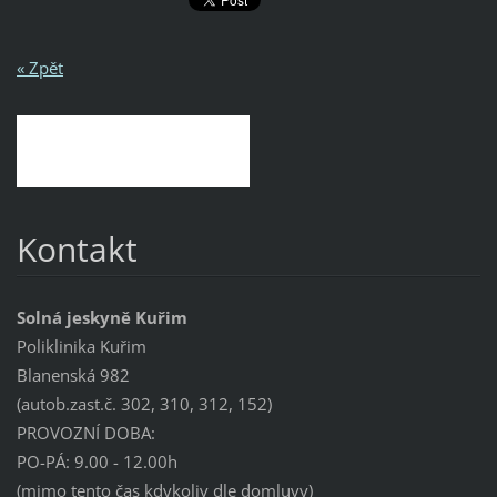
« Zpět
Kontakt
Solná jeskyně Kuřim
Poliklinika Kuřim
Blanenská 982
(autob.zast.č. 302, 310, 312, 152)
PROVOZNÍ DOBA:
PO-PÁ: 9.00 - 12.00h
(mimo tento čas kdykoliv dle domluvy)