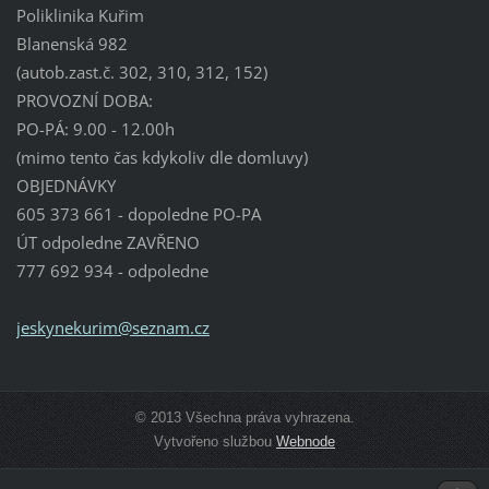
Poliklinika Kuřim
Blanenská 982
(autob.zast.č. 302, 310, 312, 152)
PROVOZNÍ DOBA:
PO-PÁ: 9.00 - 12.00h
(mimo tento čas kdykoliv dle domluvy)
OBJEDNÁVKY
605 373 661 - dopoledne PO-PA
ÚT odpoledne ZAVŘENO
777 692 934 - odpoledne
jeskynek
urim@sez
nam.cz
© 2013 Všechna práva vyhrazena.
Vytvořeno službou
Webnode