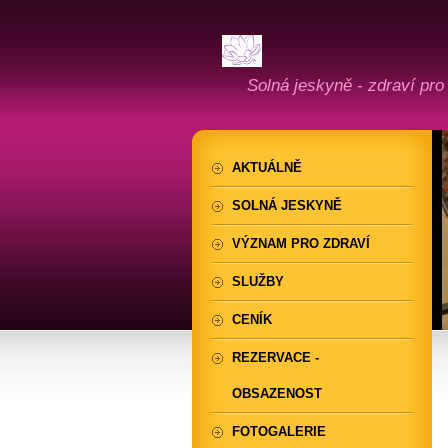
Solná jeskyně - zdraví pro
AKTUÁLNĚ
SOLNÁ JESKYNĚ
VÝZNAM PRO ZDRAVÍ
SLUŽBY
CENÍK
REZERVACE -
OBSAZENOST
FOTOGALERIE