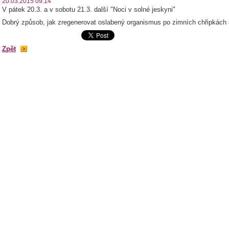
20.03.2015 09:14
V pátek 20.3. a v sobotu 21.3. další "Noci v solné jeskyni"
Dobrý způsob, jak zregenerovat oslabený organismus po zimních chřipkách a
Zpět