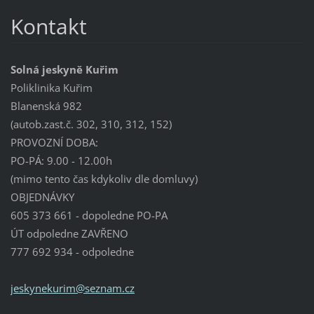
Kontakt
Solná jeskyně Kuřim
Poliklinika Kuřim
Blanenská 982
(autob.zast.č. 302, 310, 312, 152)
PROVOZNÍ DOBA:
PO-PÁ: 9.00 - 12.00h
(mimo tento čas kdykoliv dle domluvy)
OBJEDNÁVKY
605 373 661 - dopoledne PO-PA
ÚT odpoledne ZAVŘENO
777 692 934 - odpoledne
jeskynek
urim@sez
nam.cz