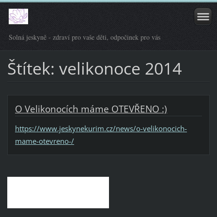
Solná jeskyně - zdraví pro vaše děti, odpočinek pro vás
Štítek: velikonoce 2014
O Velikonocích máme OTEVŘENO :)
https://www.jeskynekurim.cz/news/o-velikonocich-
mame-otevreno-/