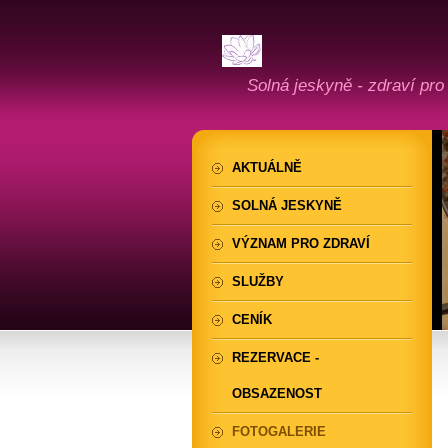
Solná jeskyně - zdraví pro
AKTUÁLNĚ
SOLNÁ JESKYNĚ
VÝZNAM PRO ZDRAVÍ
SLUŽBY
CENÍK
REZERVACE -
OBSAZENOST
FOTOGALERIE