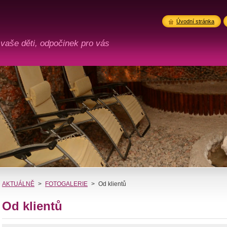
Úvodní stránka
 vaše děti, odpočinek pro vás
AKTUÁLNĚ
>
FOTOGALERIE
>
Od klientů
Od klientů