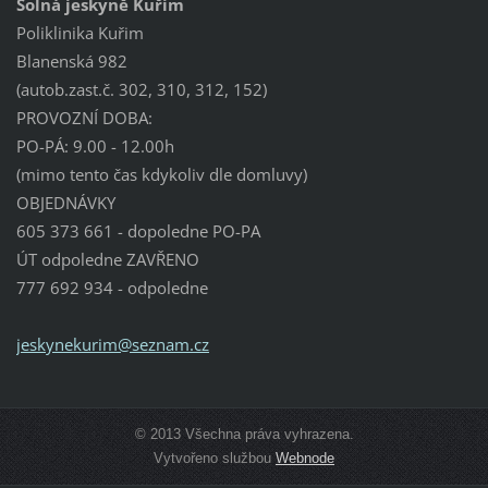
Solná jeskyně Kuřim
Poliklinika Kuřim
Blanenská 982
(autob.zast.č. 302, 310, 312, 152)
PROVOZNÍ DOBA:
PO-PÁ: 9.00 - 12.00h
(mimo tento čas kdykoliv dle domluvy)
OBJEDNÁVKY
605 373 661 - dopoledne PO-PA
ÚT odpoledne ZAVŘENO
777 692 934 - odpoledne
jeskynek
urim@sez
nam.cz
© 2013 Všechna práva vyhrazena.
Vytvořeno službou
Webnode