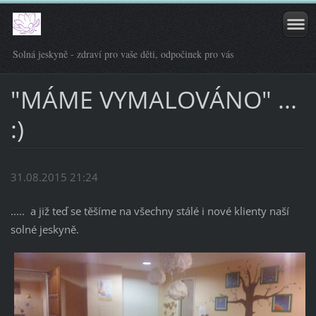
Solná jeskyně - zdraví pro vaše děti, odpočinek pro vás
"MÁME VYMALOVÁNO" ...
:)
31.08.2015 21:24
..... a již teď se těšíme na všechny stálé i nové klienty naší
solné jeskyně.