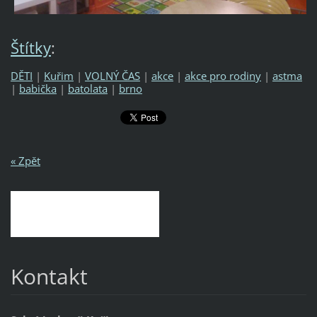
Štítky
:
DĚTI
|
Kuřim
|
VOLNÝ ČAS
|
akce
|
akce pro rodiny
|
astma
|
babička
|
batolata
|
brno
« Zpět
Kontakt