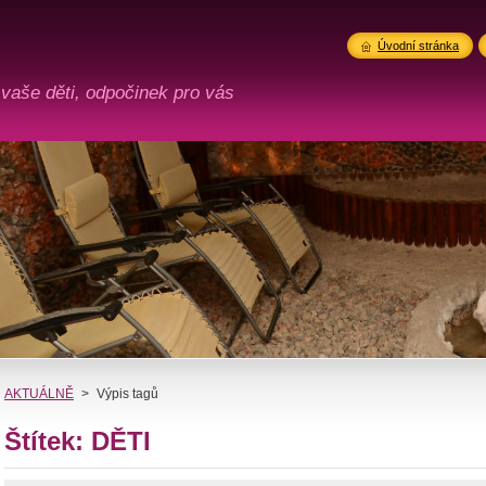
Úvodní stránka
 vaše děti, odpočinek pro vás
AKTUÁLNĚ
>
Výpis tagů
Štítek: DĚTI