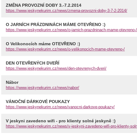
ZMĚNA PROVOZNÍ DOBY 3.-7.2.2014
https://www.jeskynekurim.cz/news/zmena-provozni-doby-3-7-2-2014/
O JARNÍCH PRÁZDNINÁCH MÁME OTEVŘENO :)
https://www.jeskynekurim.cz/news/o-jarnich-prazdninach-mame-otevreno-/
O Velikonocích máme OTEVŘENO :)
https://www.jeskynekurim.cz/news/o-velikonocich-mame-otevreno-/
DEN OTEVŘENÝCH DVEŘÍ
https://www.jeskynekurim.cz/news/den-otevrenych-dveri/
Nábor
https://www.jeskynekurim.cz/news/nabor/
VÁNOČNÍ DÁRKOVÉ POUKAZY
https://www.jeskynekurim.cz/news/vanocni-darkove-poukazy/
V jeskyni zavedeno wifi - pro klienty solné jeskyně :)
https://www.jeskynekurim.cz/news/v-jeskyni-zavedeno-wifi-pro-klienty-sol