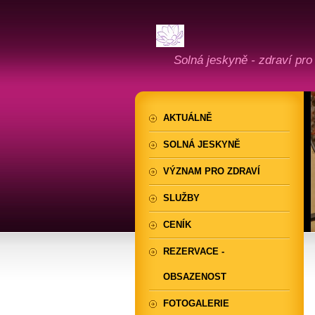
Solná jeskyně - zdraví pro
AKTUÁLNĚ
SOLNÁ JESKYNĚ
VÝZNAM PRO ZDRAVÍ
SLUŽBY
CENÍK
REZERVACE -
OBSAZENOST
FOTOGALERIE