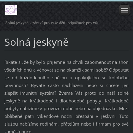
Solná jeskyně - zdraví pro vaše děti, odpočinek pro vás
Solná jeskyně
Říkáte si, že by bylo příjemné na chvíli zapomenout na shon
všedních dnů a věnovat se na okamžik sami sobě? Odpoutat
se od každodenního spěchu a opakujícího se koloběhu
povinností? Býváte často nachlazeni nebo si chcete jen
zlepšit imunitní systém? Zveme Vás proto do naší solné
jeskyně na krátkodobé i dlouhodobé pobyty. Krátkodobé
pobyty nabízíme v provozní době nebo na objednávku. Mezi
oblíbené patří víkendové noční přespání v jeskyni. Tuto
službu nabízíme rodinám, přátelům nebo i firmám pro své
zaměstnance.